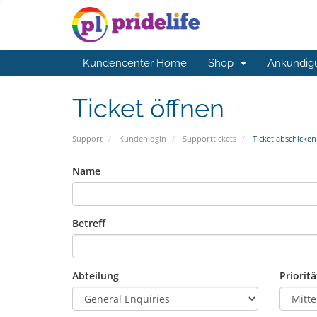
Kundencenter Home
Shop
Ankündig
Ticket öffnen
Support
Kundenlogin
Supporttickets
Ticket abschicken
Name
Betreff
Abteilung
Prioritä