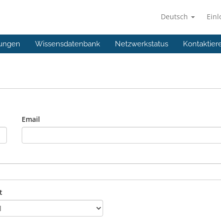
Deutsch
Ein
ungen
Wissensdatenbank
Netzwerkstatus
Kontaktier
Email
t