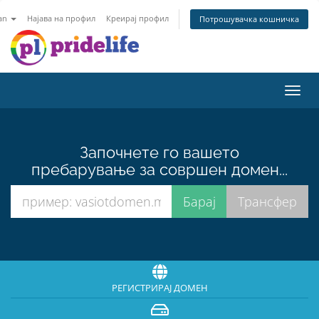
an
Најава на профил
Креирај профил
Потрошувачка кошничка
Toggl
navig
Започнете го вашето
пребарување за совршен домен...
РЕГИСТРИРАЈ ДОМЕН