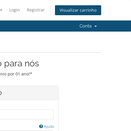
Login
Registrar
Visualizar carrinho
Conta
o para nós
nio por 01 ano!*
o
Ajuda