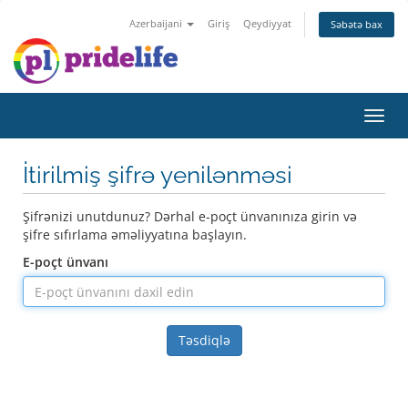
Azerbaijani
Giriş
Qeydiyyat
Səbətə bax
Naviq
keçid
İtirilmiş şifrə yenilənməsi
Şifrənizi unutdunuz? Dərhal e-poçt ünvanınıza girin və
şifre sıfırlama əməliyyatına başlayın.
E-poçt ünvanı
Təsdiqlə