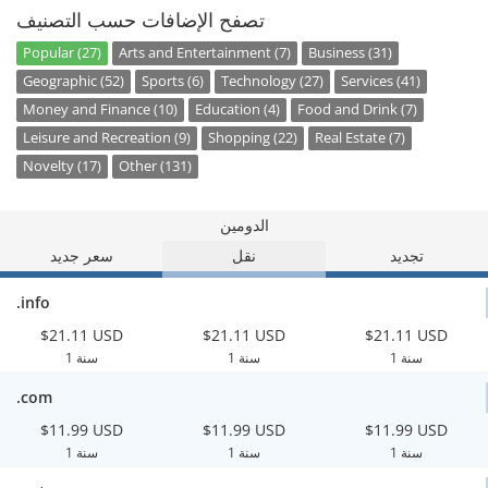
تصفح الإضافات حسب التصنيف
Popular (27)
Arts and Entertainment (7)
Business (31)
Geographic (52)
Sports (6)
Technology (27)
Services (41)
Money and Finance (10)
Education (4)
Food and Drink (7)
Leisure and Recreation (9)
Shopping (22)
Real Estate (7)
Novelty (17)
Other (131)
الدومين
تجديد
نقل
سعر جديد
.info
$21.11 USD
$21.11 USD
$21.11 USD
1 سنة
1 سنة
1 سنة
.com
$11.99 USD
$11.99 USD
$11.99 USD
1 سنة
1 سنة
1 سنة