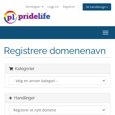
Norwegian
Logg inn
Registrer
Se handlevogn »
Bytt
navig
Registrere domenenavn
Kategorier
Handlinger