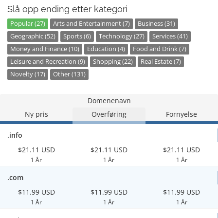
Slå opp ending etter kategori
Popular (27)
Arts and Entertainment (7)
Business (31)
Geographic (52)
Sports (6)
Technology (27)
Services (41)
Money and Finance (10)
Education (4)
Food and Drink (7)
Leisure and Recreation (9)
Shopping (22)
Real Estate (7)
Novelty (17)
Other (131)
Domenenavn
Ny pris
Overføring
Fornyelse
.info
$21.11 USD
$21.11 USD
$21.11 USD
1 År
1 År
1 År
.com
$11.99 USD
$11.99 USD
$11.99 USD
1 År
1 År
1 År