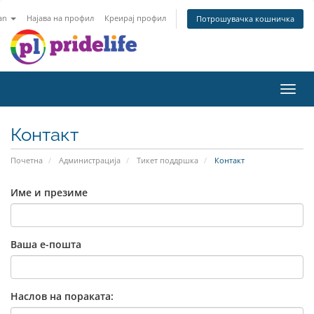
an
Најава на профил
Креирај профил
Потрошувачка кошничка
Toggl
navig
Контакт
Почетна
Администрација
Тикет поддршка
Контакт
Име и презиме
Ваша е-пошта
Наслов на пораката: